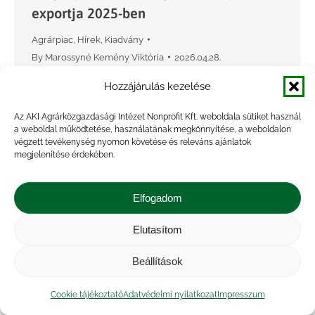
exportja 2025-ben
Agrárpiac
,
Hírek
,
Kiadvány
By
Marossyné Kemény Viktória
2026.04.28.
A KSH adatai szerint a friss spenót behozatala az
Hozzájárulás kezelése
előző évihez képest 28 százalékkal, 440,3
Az AKI Agrárközgazdasági Intézet Nonprofit Kft. weboldala sütiket használ
tonnára csökkent 2025-ben, a legnagyobb
a weboldal működtetése, használatának megkönnyítése, a weboldalon
mennyiség Spanyolországból érkezett (224,4
végzett tevékenység nyomon követése és releváns ajánlatok
megjelenítése érdekében.
tonna, –46 százalék). A kivitel –…
Elfogadom
Elutasítom
Beállítások
Cookie tájékoztató
Adatvédelmi nyilatkozat
Impresszum