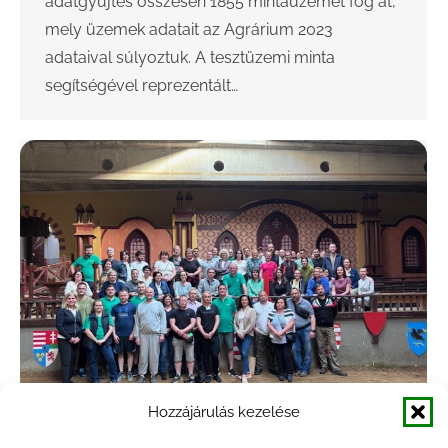
adatgyűjtés összesen 1855 mintaüzemet fog át,
mely üzemek adatait az Agrárium 2023
adataival súlyoztuk. A tesztüzemi minta
segítségével reprezentált…
Hozzájárulás kezelése