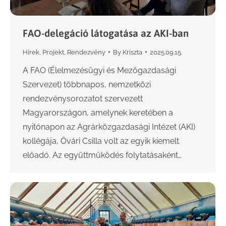
FAO-delegáció látogatása az AKI-ban
Hírek
,
Projekt
,
Rendezvény
By
Kriszta
2025.09.15.
A FAO (Élelmezésügyi és Mezőgazdasági
Szervezet) többnapos, nemzetközi
rendezvénysorozatot szervezett
Magyarországon, amelynek keretében a
nyitónapon az Agrárközgazdasági Intézet (AKI)
kollégája, Óvári Csilla volt az egyik kiemelt
előadó. Az együttműködés folytatásaként…