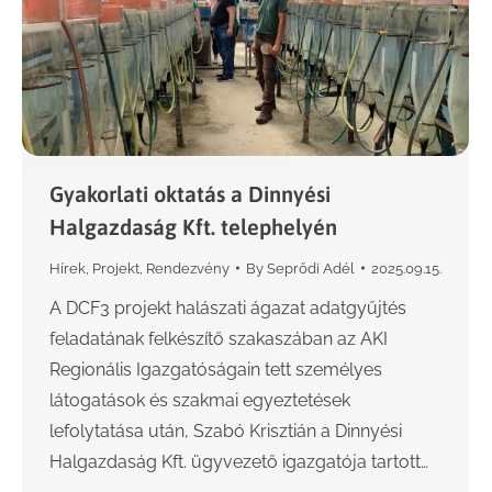
Gyakorlati oktatás a Dinnyési
Halgazdaság Kft. telephelyén
Hírek
,
Projekt
,
Rendezvény
By
Seprődi Adél
2025.09.15.
A DCF3 projekt halászati ágazat adatgyűjtés
feladatának felkészítő szakaszában az AKI
Regionális Igazgatóságain tett személyes
látogatások és szakmai egyeztetések
lefolytatása után, Szabó Krisztián a Dinnyési
Halgazdaság Kft. ügyvezető igazgatója tartott…