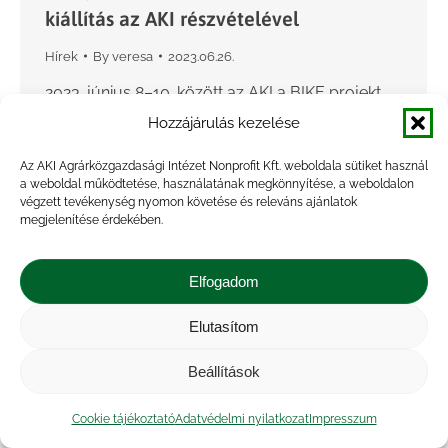
kiállítás az AKI részvételével
Hírek
By
veresa
2023.06.26.
2023. június 8–10. között az AKI a BIKE projekt
partnereként részt vett az Európai biomassza
Hozzájárulás kezelése
konferencián (EUBCE). A konferencia számos
Az AKI Agrárközgazdasági Intézet Nonprofit Kft. weboldala sütiket használ
résztvevőt vonzott a világ különböző részeiről,
a weboldal működtetése, használatának megkönnyítése, a weboldalon
akik bemutatták az EU…
végzett tevékenység nyomon követése és releváns ajánlatok
megjelenítése érdekében.
Elfogadom
Elutasítom
Beállítások
Cookie tájékoztató
Adatvédelmi nyilatkozat
Impresszum