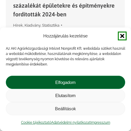
százalékát épületekre és építményekre
fordították 2024-ben
Hírek
,
Kiadvány
,
Statisztika
By
Marossyné Kemény Viktória
2025.07.03.
Hozzájárulás kezelése
A KSH előzetes adatai szerint 669,4 milliárd
Az AKI Agrárközgazdasági Intézet Nonprofit Kft. weboldala sütiket használ
forint volt a mezőgazdasági beruházások
a weboldal működtetése, használatának megkönnyítése, a weboldalon
teljesítményértéke 2024-ben. Az 1237-es
végzett tevékenység nyomon követése és releváns ajánlatok
megjelenítése érdekében.
mezőgazdasági beruházások jelentés
beérkezett adatai alapján a beruházások
Elfogadom
megoszlása a következőképpen alakult: a
mezőgazdasági…
Elutasítom
Beállítások
Cookie tájékoztató
Adatvédelmi nyilatkozat
Impresszum