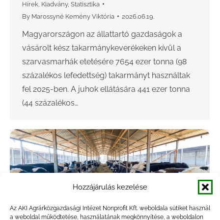
Hírek
,
Kiadvány
,
Statisztika
By
Marossyné Kemény Viktória
2026.06.19.
Magyarországon az állattartó gazdaságok a
vásárolt kész takarmánykeverékeken kívül a
szarvasmarhák etetésére 7654 ezer tonna (98
százalékos lefedettség) takarmányt használtak
fel 2025-ben. A juhok ellátására 441 ezer tonna
(44 százalékos…
Hozzájárulás kezelése
Az AKI Agrárközgazdasági Intézet Nonprofit Kft. weboldala sütiket használ
a weboldal működtetése, használatának megkönnyítése, a weboldalon
Főleg erjesztett és szálas