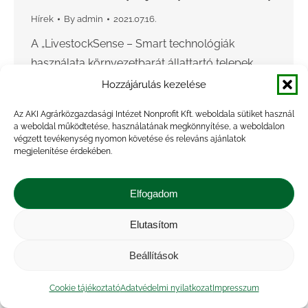
Hírek
By
admin
2021.07.16.
A „LivestockSense – Smart technológiák
használata környezetbarát állattartó telepek
kialakítása érdekében” elnevezésű, kétéves
Hozzájárulás kezelése
nemzetközi kutatás-fejlesztési projekt online
Az AKI Agrárközgazdasági Intézet Nonprofit Kft. weboldala sütiket használ
projektnyitó rendezvénye 2021. július 13-án
a weboldal működtetése, használatának megkönnyítése, a weboldalon
került megrendezésre. Az AKI
végzett tevékenység nyomon követése és releváns ajánlatok
megjelenítése érdekében.
Agrárközgazdasági Intézet által szervezett…
Elfogadom
Elutasítom
Beállítások
Cookie tájékoztató
Adatvédelmi nyilatkozat
Impresszum