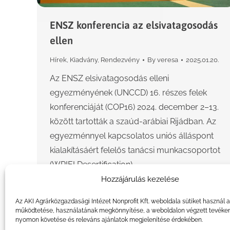
ENSZ konferencia az elsivatagosodás
ellen
Hírek
,
Kiadvány
,
Rendezvény
By
veresa
2025.01.20.
Az ENSZ elsivatagosodás elleni
egyezményének (UNCCD) 16. részes felek
konferenciáját (COP16) 2024. december 2–13.
között tartották a szaúd-arábiai Rijádban. Az
egyezménnyel kapcsolatos uniós álláspont
kialakításáért felelős tanácsi munkacsoportot
(WPIEI Desertification),…
Hozzájárulás kezelése
Az AKI Agrárközgazdasági Intézet Nonprofit Kft. weboldala sütiket használ 
működtetése, használatának megkönnyítése, a weboldalon végzett tevéke
nyomon követése és releváns ajánlatok megjelenítése érdekében.