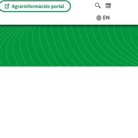
Agrárinformációs portál
EN