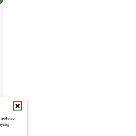
a weboldal
nység