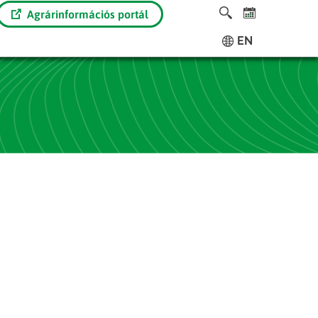
Agrárinformációs portál
EN