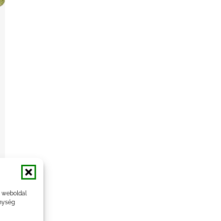
a weboldal
nység