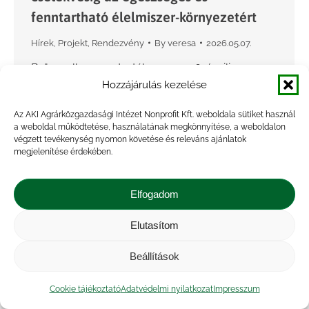
fenntartható élelmiszer-környezetért
Hírek
,
Projekt
,
Rendezvény
By
veresa
2026.05.07.
Brüsszelben rendezték meg 2026. április 20–21-
Hozzájárulás kezelése
e között az Egészséges táplálkozás, egészséges
élet 2026 konferenciát (Healthy Diet Healthy Life
Az AKI Agrárközgazdasági Intézet Nonprofit Kft. weboldala sütiket használ
Conference 2026), melyen az AKI-t Hámori
a weboldal működtetése, használatának megkönnyítése, a weboldalon
végzett tevékenység nyomon követése és releváns ajánlatok
Judit, a CLEVERFOOD projekt felelőse
megjelenítése érdekében.
képviselte.…
Elfogadom
Elutasítom
Beállítások
Cookie tájékoztató
Adatvédelmi nyilatkozat
Impresszum