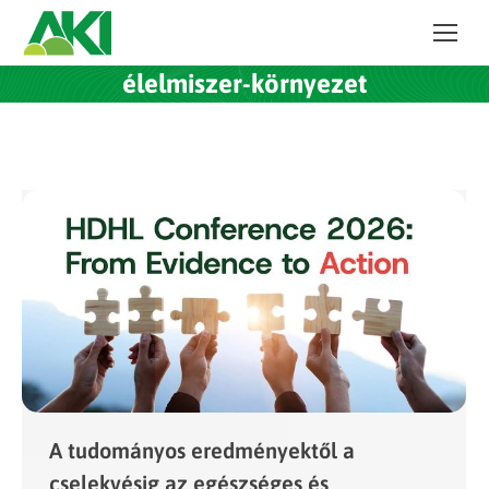
élelmiszer-környezet
A tudományos eredményektől a
cselekvésig az egészséges és