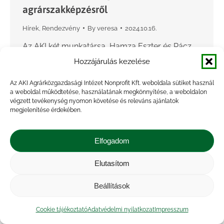
agrárszakképzésről
Hírek
,
Rendezvény
By
veresa
2024.10.16.
Az AKI két munkatársa, Hamza Eszter és Rácz
Katalin felkért hozzászólóként vettek részt a
Hozzájárulás kezelése
Magyar Kereskedelmi és Iparkamara és a
Az AKI Agrárközgazdasági Intézet Nonprofit Kft. weboldala sütiket használ
Nemzeti Agrárgazdasági Kamara (NAK) közös
a weboldal működtetése, használatának megkönnyítése, a weboldalon
szervezésében 2024. október 15-én megtartott,…
végzett tevékenység nyomon követése és releváns ajánlatok
megjelenítése érdekében.
Elfogadom
Elutasítom
Beállítások
Cookie tájékoztató
Adatvédelmi nyilatkozat
Impresszum