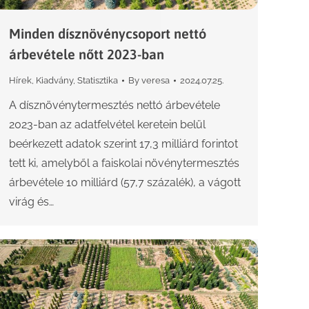
Minden dísznövénycsoport nettó
árbevétele nőtt 2023-ban
Hírek
,
Kiadvány
,
Statisztika
By
veresa
2024.07.25.
A dísznövénytermesztés nettó árbevétele
2023-ban az adatfelvétel keretein belül
beérkezett adatok szerint 17,3 milliárd forintot
tett ki, amelyből a faiskolai növénytermesztés
árbevétele 10 milliárd (57,7 százalék), a vágott
virág és…