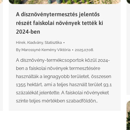
A dísznövénytermesztés jelentős
részét faiskolai növények tették ki
2024-ben
Hírek
,
Kiadvány
,
Statisztika
By
Marossyné Kemény Viktória
2025.07.08.
A dísznövény-termékcsoportok közül 2024-
ben a faiskolai növények termesztésére
használták a legnagyobb területet, összesen
1355 hektárt, ami a teljes használt terület 93,1
százalékát jelentette. A faiskolai növényeket
szinte teljes mértékben szabadföldön…