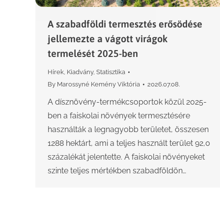
A szabadföldi termesztés erősödése
jellemezte a vágott virágok
termelését 2025-ben
Hírek
,
Kiadvány
,
Statisztika
By
Marossyné Kemény Viktória
2026.07.08.
A dísznövény-termékcsoportok közül 2025-
ben a faiskolai növények termesztésére
használták a legnagyobb területet, összesen
1288 hektárt, ami a teljes használt terület 92,0
százalékát jelentette. A faiskolai növényeket
szinte teljes mértékben szabadföldön…