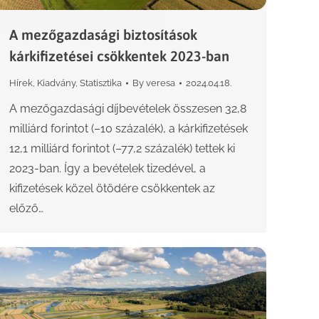
A mezőgazdasági biztosítások
kárkifizetései csökkentek 2023-ban
Hírek
,
Kiadvány
,
Statisztika
By
veresa
2024.04.18.
A mezőgazdasági díjbevételek összesen 32,8
milliárd forintot (–10 százalék), a kárkifizetések
12,1 milliárd forintot (–77,2 százalék) tettek ki
2023-ban. Így a bevételek tizedével, a
kifizetések közel ötödére csökkentek az
előző…