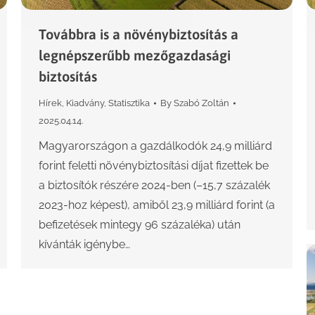
Továbbra is a növénybiztosítás a
legnépszerűbb mezőgazdasági
biztosítás
Hírek
,
Kiadvány
,
Statisztika
By
Szabó Zoltán
2025.04.14.
Magyarországon a gazdálkodók 24,9 milliárd
forint feletti növénybiztosítási díjat fizettek be
a biztosítók részére 2024-ben (–15,7 százalék
2023-hoz képest), amiből 23,9 milliárd forint (a
befizetések mintegy 96 százaléka) után
kívánták igénybe…