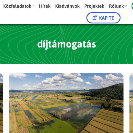
Közfeladatok
Hírek
Kiadványok
Projektek
Rólunk
KAP
ITE
díjtámogatás