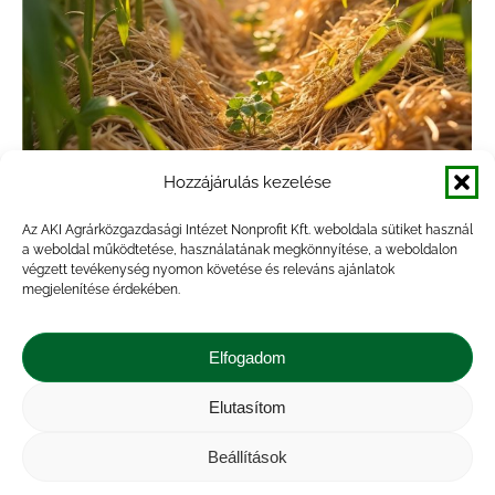
Hozzájárulás kezelése
Utolsó helyek! Panelbeszélgetések a
Az AKI Agrárközgazdasági Intézet Nonprofit Kft. weboldala sütiket használ
a weboldal működtetése, használatának megkönnyítése, a weboldalon
regeneratív innovációs partnerségekről
végzett tevékenység nyomon követése és releváns ajánlatok
2024. december 4-én
megjelenítése érdekében.
Hírek
,
Innováció
,
Projekt
,
Rendezvény
By
veresa
Elfogadom
2024.11.26.
Hogyan lesz egy ötletből innováció? Mit jelent
Elutasítom
az alulról szervezett innovációs partnerség?
Beállítások
Milyen szerepe lehet ezeknek az