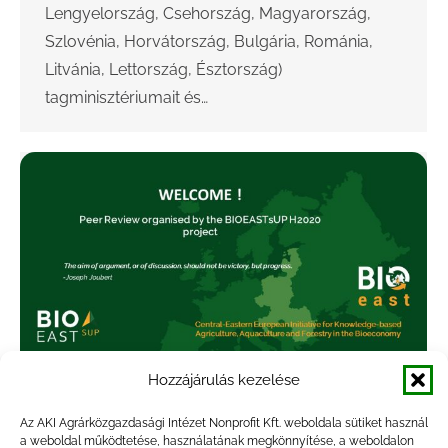
Lengyelország, Csehország, Magyarország,
Szlovénia, Horvátország, Bulgária, Románia,
Litvánia, Lettország, Észtország)
tagminisztériumait és…
Hozzájárulás kezelése
Befejeződött a BIOEASTsUP projekt
Az AKI Agrárközgazdasági Intézet Nonprofit Kft. weboldala sütiket használ
a weboldal működtetése, használatának megkönnyítése, a weboldalon
„peer to peer” rendezvénysorozata