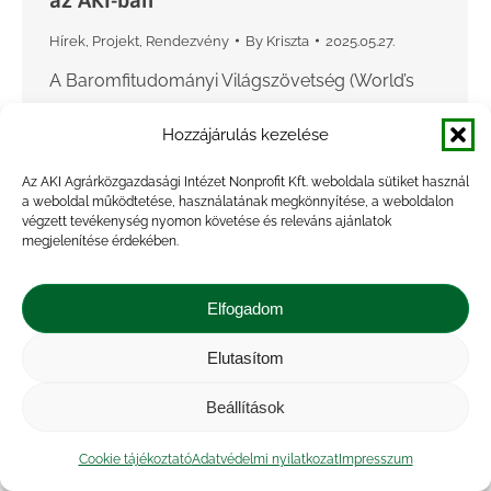
Hírek
,
Projekt
,
Rendezvény
By
Kriszta
2025.05.27.
A Baromfitudományi Világszövetség (World’s
Poultry Science Association, WPSA) 1-es számú
Hozzájárulás kezelése
munkacsoportjának (Working group 1 –
Economics, Markets and Sustainability) idei,
Az AKI Agrárközgazdasági Intézet Nonprofit Kft. weboldala sütiket használ
jubileumi 10. Kerekasztal-konferenciáját
a weboldal működtetése, használatának megkönnyítése, a weboldalon
végzett tevékenység nyomon követése és releváns ajánlatok
Budapesten, az Agrárközgazdasági Intézetben
megjelenítése érdekében.
rendezték meg 2025.…
Elfogadom
Elutasítom
Beállítások
Cookie tájékoztató
Adatvédelmi nyilatkozat
Impresszum