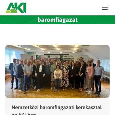
baromfiágazat
Nemzetközi baromfiágazati kerekasztal
az AKI-ban