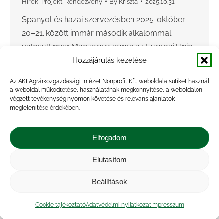
Hírek
,
Projekt
,
Rendezvény
By
Kriszta
2025.10.31.
Spanyol és hazai szervezésben 2025. október
20–21. között immár második alkalommal
valósult meg Magyarországon az Európai Unió
által finanszírozott „Gyakorlati képzés
Hozzájárulás kezelése
állattartóknak és állatorvosoknak: Új
Az AKI Agrárközgazdasági Intézet Nonprofit Kft. weboldala sütiket használ
intézkedések az antimikrobiális rezisztencia
a weboldal működtetése, használatának megkönnyítése, a weboldalon
végzett tevékenység nyomon követése és releváns ajánlatok
(AMR)…
megjelenítése érdekében.
Elfogadom
Elutasítom
Beállítások
Cookie tájékoztató
Adatvédelmi nyilatkozat
Impresszum