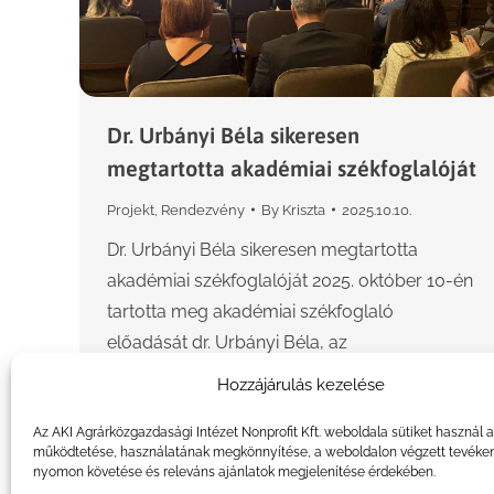
Dr. Urbányi Béla sikeresen
megtartotta akadémiai székfoglalóját
Projekt
,
Rendezvény
By
Kriszta
2025.10.10.
Dr. Urbányi Béla sikeresen megtartotta
akadémiai székfoglalóját 2025. október 10-én
tartotta meg akadémiai székfoglaló
előadását dr. Urbányi Béla, az
Agrárközgazdasági Intézet Fenntarthatósági
Hozzájárulás kezelése
Kutatások Igazgatóságának helyettese, az
Akvakultúra és Halászati Elemző…
Az AKI Agrárközgazdasági Intézet Nonprofit Kft. weboldala sütiket használ 
működtetése, használatának megkönnyítése, a weboldalon végzett tevéke
nyomon követése és releváns ajánlatok megjelenítése érdekében.