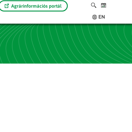
Agrárinformációs portál
EN