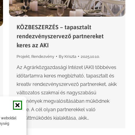
KÖZBESZERZÉS – tapasztalt
rendezvényszervező partnereket
keres az AKI
Projekt
,
Rendezvény
By
Kriszta
2025.10.10.
Az Agrárközgazdasági Intézet (AKI) többéves
időtartamra keres megbízható, tapasztalt és
kreatív rendezvényszervező partnereket, akik
változatos szakmai és nagyszabású
események megvalósításában működnek
közre. A cél olyan partnerekkel való
együttműködés kialakítása, akik…
a weboldal
nység