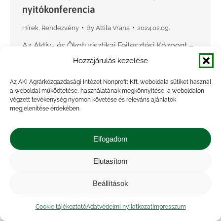
nyitókonferencia
Hírek
,
Rendezvény
By
Attila Vrana
2024.02.09.
Az Aktív- és Ökoturisztikai Fejlesztési Központ –
az Agrárminisztérium és a Herman Ottó Intézet
Hozzájárulás kezelése
megbízásából – megkezdte a nemzeti
Az AKI Agrárközgazdasági Intézet Nonprofit Kft. weboldala sütiket használ
agroturisztikai stratégia kidolgozását a Nemzeti
a weboldal működtetése, használatának megkönnyítése, a weboldalon
Agrárgazdasági Kamarával, a Kislépték
végzett tevékenység nyomon követése és releváns ajánlatok
megjelenítése érdekében.
Egyesülettel, valamint…
Elfogadom
Elutasítom
Beállítások
Cookie tájékoztató
Adatvédelmi nyilatkozat
Impresszum