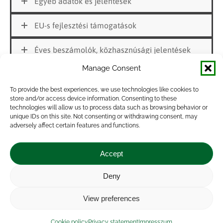
Egyéb adatok és jelentések
EU-s fejlesztési támogatások
Éves beszámolók, közhasznúsági jelentések
Manage Consent
Közbeszerzési tervek, közbeszerzési eljárások
To provide the best experiences, we use technologies like cookies to
Közérdekű adatkezelési Szabályzat és
store and/or access device information. Consenting to these
Közzétételi Szabályzat
technologies will allow us to process data such as browsing behavior or
unique IDs on this site. Not consenting or withdrawing consent, may
adversely affect certain features and functions.
Szervezeti és Működési Szabályzat
Accept
Alapító Okirat
Deny
Impressum
|
Contact
|
Legal notice
|
Public Interest
View preferences
Data
|
Privacy statement
|
Accessibility Statement
|
Cookie
policy
Cookie policy
Privacy statement
Impresszum