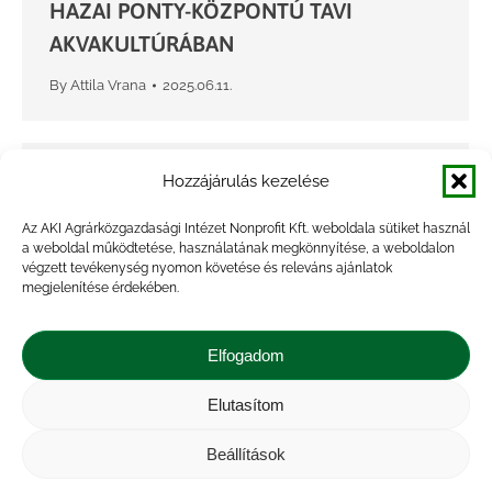
HAZAI PONTY-KÖZPONTÚ TAVI
AKVAKULTÚRÁBAN
By
Attila Vrana
2025.06.11.
Bokor Zoltán, et al. – Lézershow a
Hozzájárulás kezelése
tóparton? Egy alternatív, madárkár
Az AKI Agrárközgazdasági Intézet Nonprofit Kft. weboldala sütiket használ
elleni védekezési mód lehetőségének
a weboldal működtetése, használatának megkönnyítése, a weboldalon
végzett tevékenység nyomon követése és releváns ajánlatok
vizsgálata – Esettanulmány
megjelenítése érdekében.
By
Attila Vrana
2025.06.05.
Elfogadom
Elutasítom
XLIX. Halászati Tudományos
Tanácskozás – program
Beállítások
By
Attila Vrana
2025.06.05.