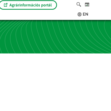
Agrárinformációs portál
EN