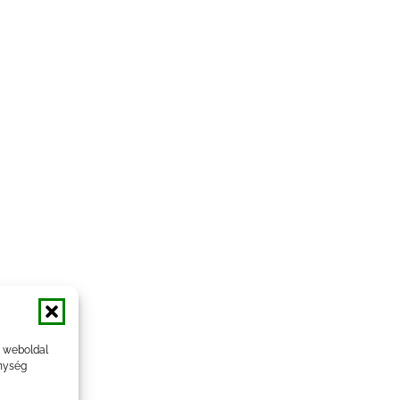
a weboldal
nység