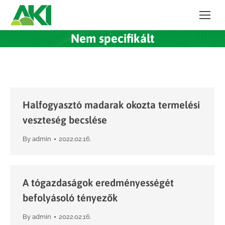
Nem specifikált
Halfogyasztó madarak okozta termelési
veszteség becslése
By
admin
2022.02.16.
A tógazdaságok eredményességét
befolyásoló tényezők
By
admin
2022.02.16.