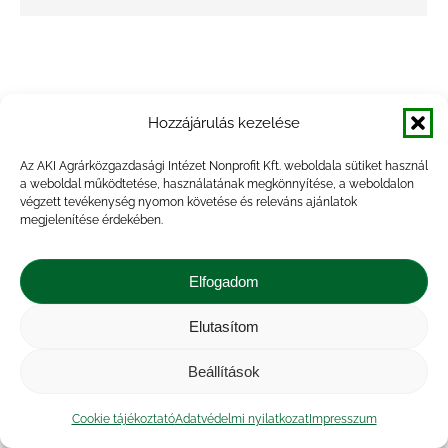
Hozzájárulás kezelése
Az AKI Agrárközgazdasági Intézet Nonprofit Kft. weboldala sütiket használ
a weboldal működtetése, használatának megkönnyítése, a weboldalon
végzett tevékenység nyomon követése és releváns ajánlatok
megjelenítése érdekében.
Elfogadom
Elutasítom
Beállítások
Cookie tájékoztató
Adatvédelmi nyilatkozat
Impresszum