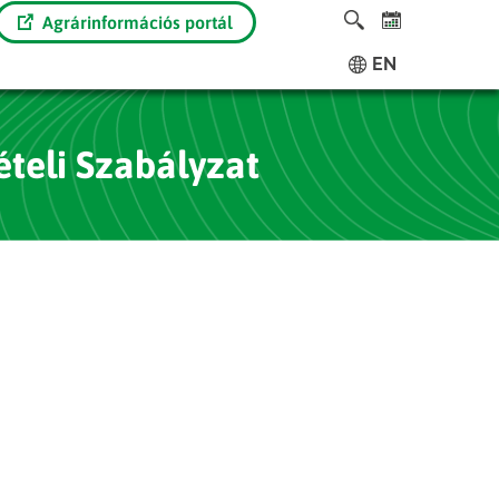
Agrárinformációs portál
EN
ételi Szabályzat