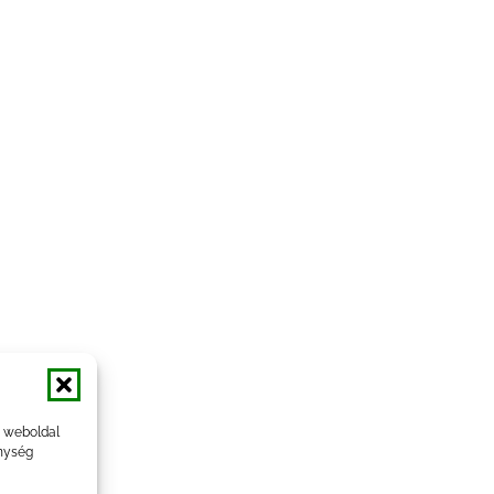
a weboldal
nység