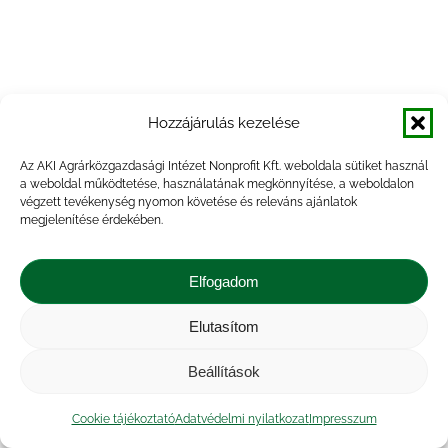
Hozzájárulás kezelése
Az AKI Agrárközgazdasági Intézet Nonprofit Kft. weboldala sütiket használ
a weboldal működtetése, használatának megkönnyítése, a weboldalon
végzett tevékenység nyomon követése és releváns ajánlatok
megjelenítése érdekében.
Elfogadom
Elutasítom
Beállítások
Cookie tájékoztató
Adatvédelmi nyilatkozat
Impresszum