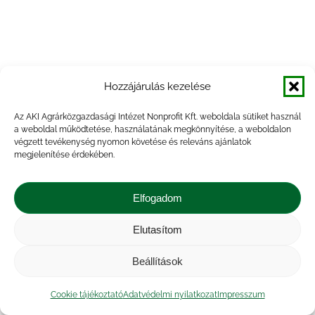
Hozzájárulás kezelése
Az AKI Agrárközgazdasági Intézet Nonprofit Kft. weboldala sütiket használ
a weboldal működtetése, használatának megkönnyítése, a weboldalon
végzett tevékenység nyomon követése és releváns ajánlatok
megjelenítése érdekében.
Elfogadom
Elutasítom
Beállítások
Cookie tájékoztató
Adatvédelmi nyilatkozat
Impresszum