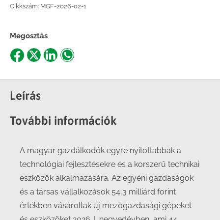
Cikkszám:
MGF-2026-02-1
Megosztás
Share
Share
Share
Share
on
on
on
on
Facebook
X
LinkedIn
WhatsApp
Leírás
További információk
A magyar gazdálkodók egyre nyitottabbak a
technológiai fejlesztésekre és a korszerű technikai
eszközök alkalmazására. Az egyéni gazdaságok
és a társas vállalkozások 54,3 milliárd forint
értékben vásároltak új mezőgazdasági gépeket
és eszközöket 2026. I. negyedévben, ami 44