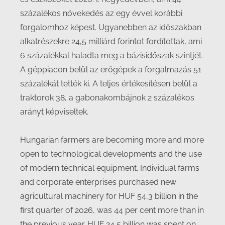
százalékos növekedés az egy évvel korábbi
forgalomhoz képest. Ugyanebben az időszakban
alkatrészekre 24,5 milliárd forintot fordítottak, ami
6 százalékkal haladta meg a bázisidőszak szintjét.
A géppiacon belül az erőgépek a forgalmazás 51
százalékát tették ki. A teljes értékesítésen belül a
traktorok 38, a gabonakombájnok 2 százalékos
arányt képviseltek.
Hungarian farmers are becoming more and more
open to technological developments and the use
of modern technical equipment. Individual farms
and corporate enterprises purchased new
agricultural machinery for HUF 54,3 billion in the
first quarter of 2026, was 44 per cent more than in
the previous year. HUF 24,5 billion was spent on