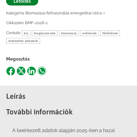
Letöltés
Kategória:
Biomassza-felhasználás energetikai célra
Cikkszám:
BMF-2026-1
Címkék:
bio
biogázüzemek
biomassza
erőművek
fűtőművek
statisztikai adatatok
Megosztás
Share
Share
Share
Share
on
on
on
on
Facebook
X
LinkedIn
WhatsApp
Leírás
További információk
A beérkezett adatok alapján 2025-ben a hazai