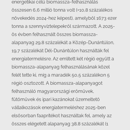
energetikai célú biomassza-felhasználás
összesen 6,6 millió tonna volt (+10,8 százalékos
növekedés 2024-hez képest), amelyből 1673 ezer
tonna a szennyvíztelepekről származott. A 2025-
ös évben felhasznált összes biomassza-
alapanyag 29,8 százalékát a Közép-Dunántúlon,
19,7 százalékát Dél-Dunántúlon használták fel
energiatermelésre. Az említett két régió együtt a
biomassza-alapanyag felhasználásának közel
felét tette ki, míg a maradék 50,5 százalékon 5
régió osztozott. A biomassza-alapanyagot
felhasználó magyarországi erőművek,
fűtőművek és ipari kazánokat üzemeltető
vállalkozások energiatermeléshez 2025-ben
elsősorban faaprítékot használtak fel, amely az
összes elégetett alapanyag 38,8 százalékát (1