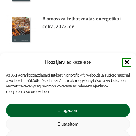
Biomassza-felhasználás energetikai
célra, 2022. év
Biomassza-felhasználás energetikai
Hozzájárulás kezelése
célra, 2019. év
Az AKI Agrárközgazdasági Intézet Nonprofit Kft. weboldala sütiket használ
a weboldal működtetése, használatának megkönnyítése, a weboldalon
végzett tevékenység nyomon követése és releváns ajánlatok
megjelenítése érdekében.
A mezőgazdasági eredetű folyékony
bioüzemanyagok termelésének piaci
Elfogadom
kilátásai
Elutasítom