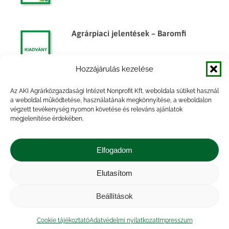
Agrárpiaci jelentések – Baromfi
Hozzájárulás kezelése
Az AKI Agrárközgazdasági Intézet Nonprofit Kft. weboldala sütiket használ
a weboldal működtetése, használatának megkönnyítése, a weboldalon
Agrárpiaci jelentések – Baromfi
végzett tevékenység nyomon követése és releváns ajánlatok
megjelenítése érdekében.
Elfogadom
Agrárpiaci jelentések – Baromfi
Elutasítom
Beállítások
Cookie tájékoztató
Adatvédelmi nyilatkozat
Impresszum