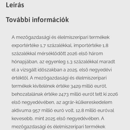
Facebook
X
LinkedIn
WhatsApp
Leírás
További információk
A mezőgazdasági és élelmiszeripari termékek
exportértéke 1,7 százalékkal, importértéke 1,8
százalékkal mérséklődött 2026 első három
hónapjában, az egyenleg 1,3 százalékkal maradt
el a vizsgált időszakban a 2025. első negyedévi
értéktől. A mezőgazdasági és élelmiszeripari
termékek kivitelének értéke 3429 millió eurót,
behozatalának értéke 2473 millió eurót tett ki 2026
első negyedévében, az agrár-külkereskedelem
aktívuma 957 millió euró volt, 12,8 millió euróval
kevesebb, mint 2025 első negyedévében. A
mezőgazdasági és élelmiszeripari termékek