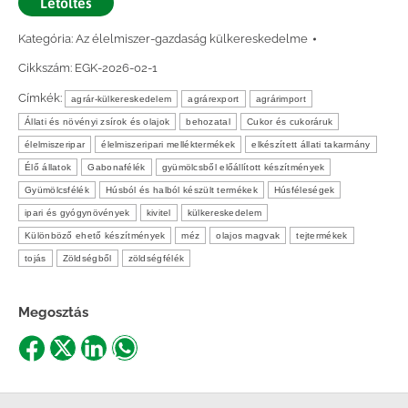
Letöltés
Kategória:
Az élelmiszer-gazdaság külkereskedelme
Cikkszám:
EGK-2026-02-1
Címkék:
agrár-külkereskedelem
agrárexport
agrárimport
Állati és növényi zsírok és olajok
behozatal
Cukor és cukoráruk
élelmiszeripar
élelmiszeripari melléktermékek
elkészített állati takarmány
Élő állatok
Gabonafélék
gyümölcsből előállított készítmények
Gyümölcsfélék
Húsból és halból készült termékek
Húsféleségek
ipari és gyógynövények
kivitel
külkereskedelem
Különböző ehető készítmények
méz
olajos magvak
tejtermékek
tojás
Zöldségből
zöldségfélék
Megosztás
Share
Share
Share
Share
on
on
on
on