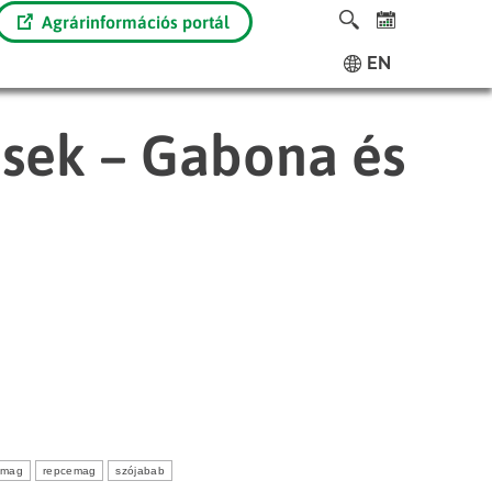
Agrárinformációs portál
EN
ések – Gabona és
ómag
repcemag
szójabab