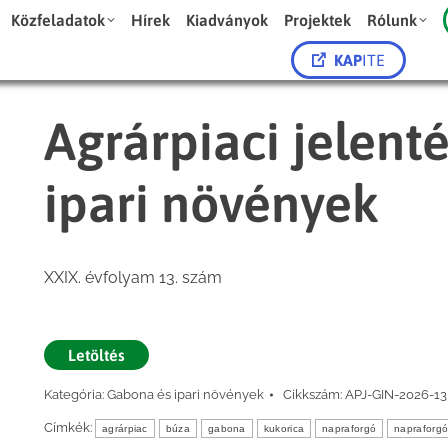
Közfeladatok
Hírek
Kiadványok
Projektek
Rólunk
KAP
ITE
Agrárpiaci jelent
ipari növények
XXIX. évfolyam 13. szám
Letöltés
Kategória:
Gabona és ipari növények
Cikkszám:
APJ-GIN-2026-13
Címkék:
agrárpiac
búza
gabona
kukorica
napraforgó
napraforg