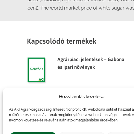
cent). The world market price of white sugar wa
Kapcsolódó termékek
Agrárpiaci jelentések – Gabona
és ipari növények
Hozzájárulás kezelése
Agrárpiaci jelentések – Gabona
és ipari növények
Az AKI Agrárközgazdasági Intézet Nonprofit Kft. weboldala sütiket használ 
működtetése, használatának megkönnyítése, a weboldalon végzett tevéke
nyomon követése és releváns ajánlatok megjelenítése érdekében.