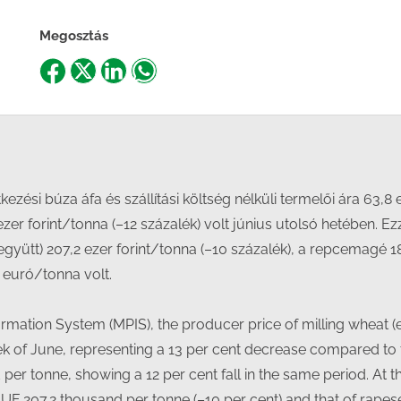
Megosztás
Share
Share
Share
Share
on
on
on
on
Facebook
X
LinkedIn
WhatsApp
zési búza áfa és szállítási költség nélküli termelői ára 63,8 
zer forint/tonna (–12 százalék) volt június utolsó hetében. E
tt) 207,2 ezer forint/tonna (–10 százalék), a repcemagé 181,
 euró/tonna volt.
ormation System (MPIS), the producer price of milling wheat 
k of June, representing a 13 per cent decrease compared to 
er tonne, showing a 12 per cent fall in the same period. At 
HUF 207.2 thousand per tonne (–10 per cent) and that of rape