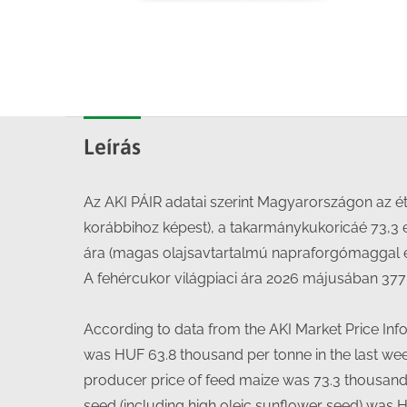
Leírás
Az AKI PÁIR adatai szerint Magyarországon az étke
korábbihoz képest), a takarmánykukoricáé 73,3 e
ára (magas olajsavtartalmú napraforgómaggal együ
A fehércukor világpiaci ára 2026 májusában 377
According to data from the AKI Market Price Inf
was HUF 63.8 thousand per tonne in the last wee
producer price of feed maize was 73.3 thousand p
seed (including high oleic sunflower seed) was 