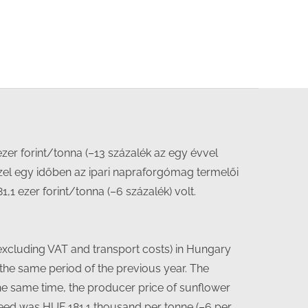
ezer forint/tonna (–13 százalék az egy évvel
zzel egy időben az ipari napraforgómag termelői
1 ezer forint/tonna (–6 százalék) volt.
(excluding VAT and transport costs) in Hungary
the same period of the previous year. The
the same time, the producer price of sunflower
seed was HUF 181.1 thousand per tonne (–6 per