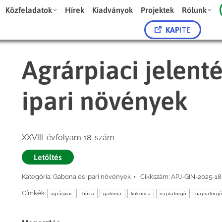
Közfeladatok
Hírek
Kiadványok
Projektek
Rólunk
KAP
ITE
Agrárpiaci jelent
ipari növények
XXVIII. évfolyam 18. szám
Letöltés
Kategória:
Gabona és ipari növények
Cikkszám:
APJ-GIN-2025-18
Címkék:
agrárpiac
búza
gabona
kukorica
napraforgó
napraforg