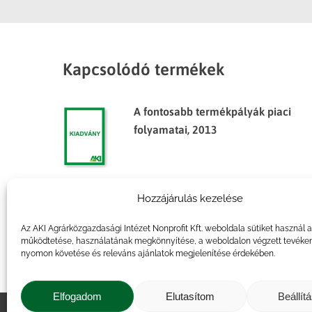
Kapcsolódó termékek
A fontosabb termékpályák piaci
folyamatai, 2013
Hozzájárulás kezelése
Agrárpiaci jelentések – Gabona
és ipari növények
Az AKI Agrárközgazdasági Intézet Nonprofit Kft. weboldala sütiket használ 
működtetése, használatának megkönnyítése, a weboldalon végzett tevéke
nyomon követése és releváns ajánlatok megjelenítése érdekében.
Elfogadom
Elutasítom
Beállít