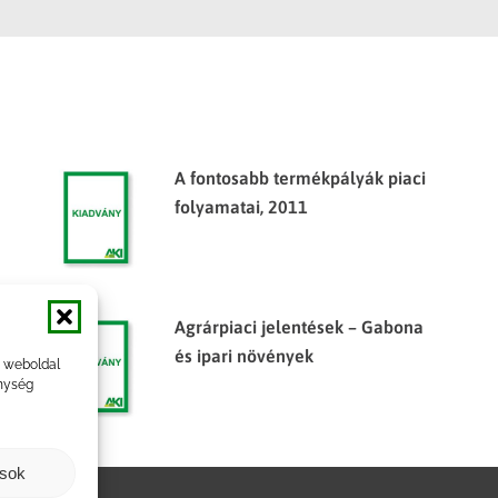
A fontosabb termékpályák piaci
folyamatai, 2011
Agrárpiaci jelentések – Gabona
és ipari növények
a weboldal
nység
ások