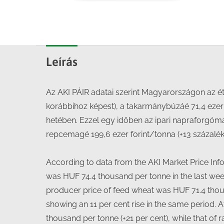
Leírás
Az AKI PÁIR adatai szerint Magyarországon az étke
korábbihoz képest), a takarmánybúzáé 71,4 ezer f
hetében. Ezzel egy időben az ipari napraforgóma
repcemagé 199,6 ezer forint/tonna (+13 százalék)
According to data from the AKI Market Price Inf
was HUF 74.4 thousand per tonne in the last wee
producer price of feed wheat was HUF 71.4 thous
showing an 11 per cent rise in the same period. 
thousand per tonne (+21 per cent), while that of