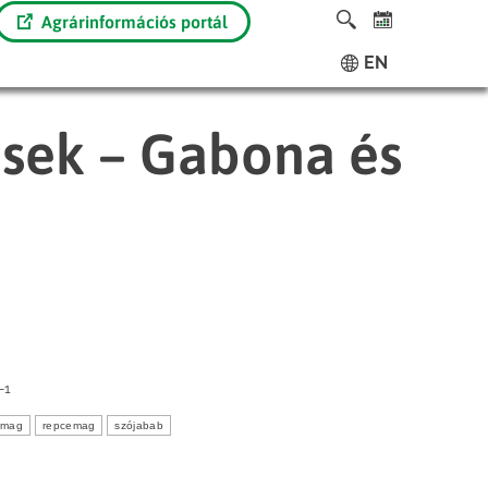
Agrárinformációs portál
EN
ések – Gabona és
-1
ómag
repcemag
szójabab