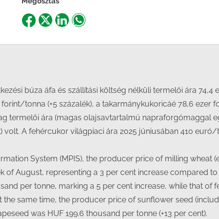
Megosztás
Share
Share
Share
Share
on
on
on
on
Facebook
X
LinkedIn
WhatsApp
zési búza áfa és szállítási költség nélküli termelői ára 74,4 
orint/tonna (+5 százalék), a takarmánykukoricáé 78,6 ezer fo
g termelői ára (magas olajsavtartalmú napraforgómaggal együt
 volt. A fehércukor világpiaci ára 2025 júniusában 410 euró/t
ormation System (MPIS), the producer price of milling wheat 
k of August, representing a 3 per cent increase compared to 
and per tonne, marking a 5 per cent increase, while that of
At the same time, the producer price of sunflower seed (inclu
 rapeseed was HUF 199.6 thousand per tonne (+13 per cent).