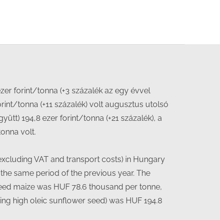
ezer forint/tonna (+3 százalék az egy évvel
rint/tonna (+11 százalék) volt augusztus utolsó
t) 194,8 ezer forint/tonna (+21 százalék), a
onna volt.
(excluding VAT and transport costs) in Hungary
the same period of the previous year. The
 feed maize was HUF 78.6 thousand per tonne,
ding high oleic sunflower seed) was HUF 194.8