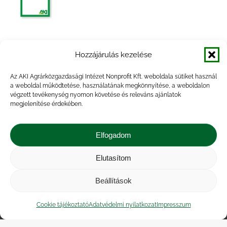
Agrárpiaci jelentések – Élőállat és hús
Hozzájárulás kezelése
Az AKI Agrárközgazdasági Intézet Nonprofit Kft. weboldala sütiket használ
a weboldal működtetése, használatának megkönnyítése, a weboldalon
végzett tevékenység nyomon követése és releváns ajánlatok
megjelenítése érdekében.
Agrárpiaci jelentések – Élőállat és hús
Elfogadom
Elutasítom
Beállítások
Impresszum
|
Kapcsolat
|
Jogi nyilatkozat
|
Közérdekű adatok
|
Adatvédelmi nyilatkozat
|
Cookie tájékoztató
Adatvédelmi nyilatkozat
Impresszum
Akadálymentesítési nyilatkozat
|
Cookie