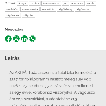
Címkék:
átlagár
bárány
értékesítési ár
juh
marhahús
sertés
sertéshús
szarvasmarha
termelői ár
vágóbárány
vágómarha
vágósertés
világpiac
Megosztás
Share
Share
Share
Share
on
on
on
on
Facebook
X
LinkedIn
WhatsApp
Leírás
Az AKI PÁIR adatai szerint a fiatal bika termelői ára
2337 forint/kilogramm hasított meleg súly volt
2026 1–25. hetében, 35,2 százalékkal emelkedett
az egy évvel korábbihoz viszonyítva. A vágóüsző
ára 22,6 százalékkal, a vágótehéné 21,3
százalékkal volt magasabb a vizsgált időszakban.