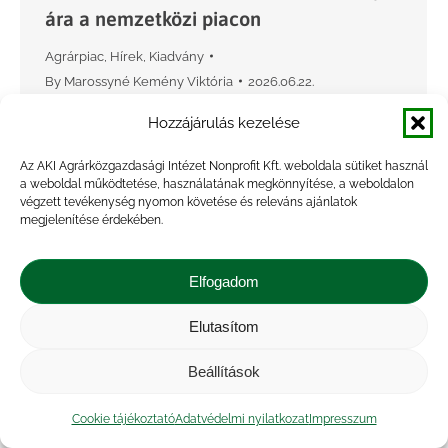
ára a nemzetközi piacon
Agrárpiac
,
Hírek
,
Kiadvány
By
Marossyné Kemény Viktória
2026.06.22.
A világpiacon a sovány tejpor értékesítési ára
Hozzájárulás kezelése
(FOB Óceánia) 2026 25. hetében 30,2 százalékkal
Az AKI Agrárközgazdasági Intézet Nonprofit Kft. weboldala sütiket használ
nőtt, míg a cheddar sajté 9,7 százalékkal, a teljes
a weboldal működtetése, használatának megkönnyítése, a weboldalon
tejporé 10,5 százalékkal, az ömlesztett vajé
végzett tevékenység nyomon követése és releváns ajánlatok
megjelenítése érdekében.
28,3…
Elfogadom
Elutasítom
Beállítások
Cookie tájékoztató
Adatvédelmi nyilatkozat
Impresszum