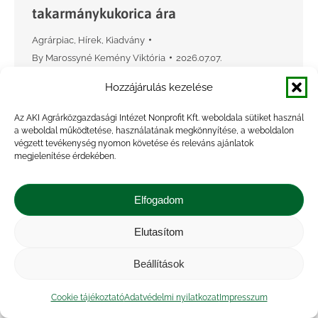
takarmánykukorica ára
Agrárpiac
,
Hírek
,
Kiadvány
By
Marossyné Kemény Viktória
2026.07.07.
Az Expana tájékoztatása szerint az USA-ban
Hozzájárulás kezelése
megtermelt kukorica azonnali kiviteli ára (FOB
Az AKI Agrárközgazdasági Intézet Nonprofit Kft. weboldala sütiket használ
Gulf) 18 dollárral 213 dollár/tonnára csökkent
a weboldal működtetése, használatának megkönnyítése, a weboldalon
május 11. és június 5. között, az Európai
végzett tevékenység nyomon követése és releváns ajánlatok
megjelenítése érdekében.
Bizottság adatai szerint július…
Elfogadom
Elutasítom
Beállítások
Cookie tájékoztató
Adatvédelmi nyilatkozat
Impresszum