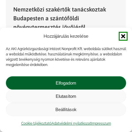
Nemzetközi szakértők tanácskoztak
Budapesten a szántóföldi
növénytermesztés jövőjéről
Hozzájárulás kezelése
Hírek
,
Projekt
,
Rendezvény
By
Gyarmati Robin
2026.07.06.
Az AKI Agrárközgazdasági Intézet Nonprofit Kft. weboldala sütiket használ
a weboldal működtetése, használatának megkönnyítése, a weboldalon
Az agri benchmark Cash Crop Network
végzett tevékenység nyomon követése és releváns ajánlatok
nemzetközi hálózat éves konferenciájára az idén
megjelenítése érdekében.
Magyarországon, Budapesten került sor. Az
agrárközgazdászokat, szaktanácsadókat,
Elfogadom
termelőket és kutatókat tömörítő szakértői
Elutasítom
közösség célja, hogy egységes módszertan
alapján…
Beállítások
Cookie tájékoztató
Adatvédelmi nyilatkozat
Impresszum