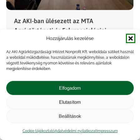
Az AKI-ban ülésezett az MTA
Agrártörténeti és Faluszociológiai
Hozzájárulás kezelése
Osztályközi Állandó Bizottsága
Projekt
,
Rendezvény
By
Marossyné Kemény Viktória
Az AKI Agrárközgazdasági Intézet Nonprofit Kft. weboldala sütiket használ
a weboldal működtetése, használatának megkönnyítése, a weboldalon
2025.10.06.
végzett tevékenység nyomon követése és releváns ajánlatok
megjelenítése érdekében.
Az MTA Agrártörténeti és Faluszociológiai
Osztályközi Állandó Bizottsága 2025. október 3-
án az AKI-ban tartotta meg soron következő
Elfogadom
ülését. Az ülésen a Bizottság tagjai rövid
Elutasítom
tájékoztatást adtak az elmúlt időszakban
lezajlott…
Beállítások
Cookie tájékoztató
Adatvédelmi nyilatkozat
Impresszum