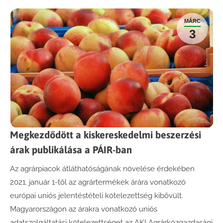
MÁRC
3
Megkezdődött a kiskereskedelmi beszerzési
árak publikálása a PÁIR-ban
Az agrárpiacok átláthatóságának növelése érdekében
2021. január 1-től az agrártermékek árára vonatkozó
európai uniós jelentéstételi kötelezettség kibővült.
Magyarországon az árakra vonatkozó uniós
adatszolgáltatási kötelezettséget az AKI Agrárközgazdasági