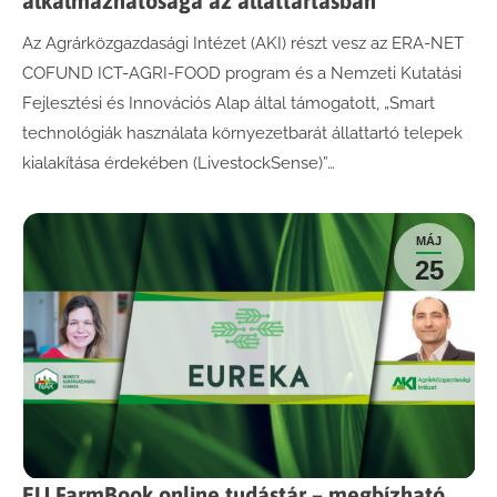
alkalmazhatósága az állattartásban
Az Agrárközgazdasági Intézet (AKI) részt vesz az ERA-NET
COFUND ICT-AGRI-FOOD program és a Nemzeti Kutatási
Fejlesztési és Innovációs Alap által támogatott, „Smart
technológiák használata környezetbarát állattartó telepek
kialakítása érdekében (LivestockSense)”…
MÁJ
25
EU FarmBook online tudástár – megbízható