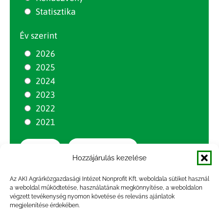
Statisztika
Év szerint
2026
2025
2024
2023
2022
2021
Szűrés törlése
Szűrés
Hozzájárulás kezelése
Az AKI Agrárközgazdasági Intézet Nonprofit Kft. weboldala sütiket használ
a weboldal működtetése, használatának megkönnyítése, a weboldalon
végzett tevékenység nyomon követése és releváns ajánlatok
megjelenítése érdekében.
Tudjon meg többet, kövessen minket a közösségi