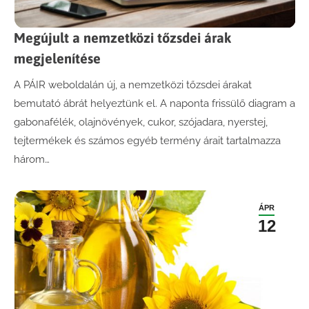
Megújult a nemzetközi tőzsdei árak
megjelenítése
A PÁIR weboldalán új, a nemzetközi tőzsdei árakat
bemutató ábrát helyeztünk el. A naponta frissülő diagram a
gabonafélék, olajnövények, cukor, szójadara, nyerstej,
tejtermékek és számos egyéb termény árait tartalmazza
három…
ÁPR
12