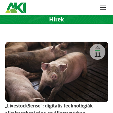
Hírek
JÚN
11
„LivestockSense”: digitális technológiák