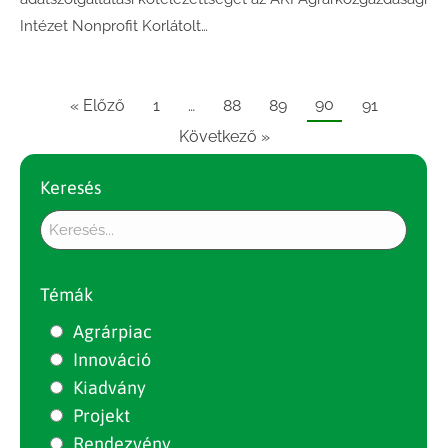
Intézet Nonprofit Korlátolt…
90
« Előző
1
…
88
89
91
Következő »
Keresés
Témák
Agrárpiac
Innováció
Kiadvány
Projekt
Rendezvény