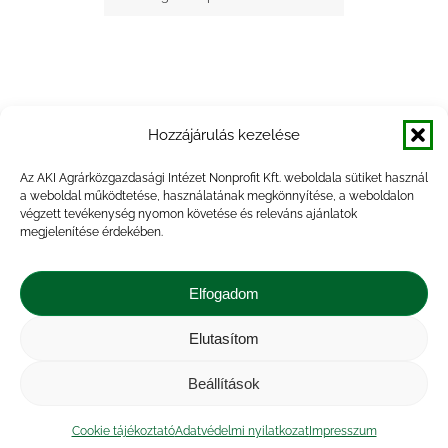
Hozzájárulás kezelése
+ Google Naptárba mentés
Az AKI Agrárközgazdasági Intézet Nonprofit Kft. weboldala sütiket használ
a weboldal működtetése, használatának megkönnyítése, a weboldalon
+ iCal Exportálás
végzett tevékenység nyomon követése és releváns ajánlatok
megjelenítése érdekében.
Elfogadom
Elutasítom
Impresszum
|
Kapcsolat
|
Jogi nyilatkozat
|
Közérdekű adatok
|
Adatvédelmi nyilatkozat
|
Beállítások
Akadálymentesítési nyilatkozat
|
Cookie
tájékoztató
Cookie tájékoztató
Adatvédelmi nyilatkozat
Impresszum