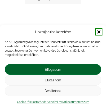
Hozzájárulás kezelése
+ Google Naptárba mentés
Az AKI Agrárközgazdasági Intézet Nonprofit Kft. weboldala sütiket használ
a weboldal működtetése, használatának megkönnyítése, a weboldalon
+ iCal Exportálás
végzett tevékenység nyomon követése és releváns ajánlatok
megjelenítése érdekében.
Elfogadom
Elutasítom
Impresszum
|
Kapcsolat
|
Jogi nyilatkozat
|
Közérdekű adatok
|
Adatvédelmi nyilatkozat
|
Beállítások
Akadálymentesítési nyilatkozat
|
Cookie
tájékoztató
Cookie tájékoztató
Adatvédelmi nyilatkozat
Impresszum