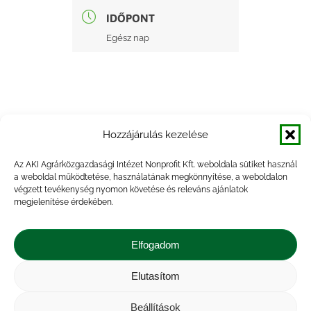
IDŐPONT
Egész nap
Hozzájárulás kezelése
+ Google Naptárba mentés
Az AKI Agrárközgazdasági Intézet Nonprofit Kft. weboldala sütiket használ
a weboldal működtetése, használatának megkönnyítése, a weboldalon
+ iCal Exportálás
végzett tevékenység nyomon követése és releváns ajánlatok
megjelenítése érdekében.
Elfogadom
Elutasítom
Impresszum
|
Kapcsolat
|
Jogi nyilatkozat
|
Közérdekű adatok
|
Adatvédelmi nyilatkozat
|
Beállítások