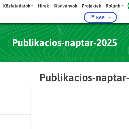
Közfeladatok
Hírek
Kiadványok
Projektek
Rólunk
KAP
ITE
Publikacios-naptar-2025
Publikacios-naptar
70
14.06 KB
1