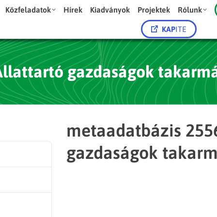
Közfeladatok
Hírek
Kiadványok
Projektek
Rólunk
KAP
ITE
llattartó gazdaságok takarmá
metaadatbázis 255
gazdaságok takarma
2
451.69 KB
1