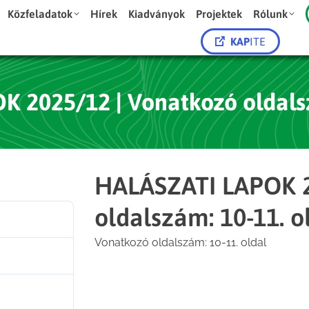
Közfeladatok
Hírek
Kiadványok
Projektek
Rólunk
KAP
ITE
 2025/12 | Vonatkozó oldalsz
HALÁSZATI LAPOK 2
oldalszám: 10-11. o
34
Vonatkozó oldalszám: 10-11. oldal
1.74 MB
1