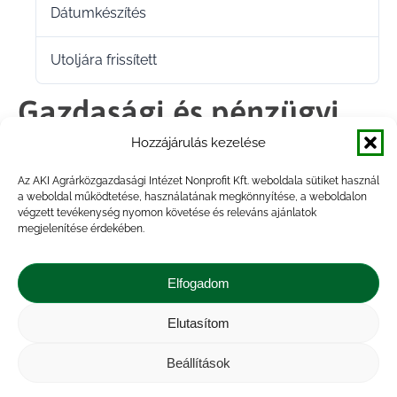
Dátumkészítés
2026.05.28.
Utoljára frissített
2026.05.28.
Gazdasági és pénzügyi
adatok gyűjtésének
Hozzájárulás kezelése
Az AKI Agrárközgazdasági Intézet Nonprofit Kft. weboldala sütiket használ
szerepe a magyar
a weboldal működtetése, használatának megkönnyítése, a weboldalon
végzett tevékenység nyomon követése és releváns ajánlatok
akvakultúrában.pdf
megjelenítése érdekében.
Elfogadom
Megosztás
Elutasítom
Share
Share
Share
Share
Beállítások
on
on
on
on
Impresszum
|
Kapcsolat
|
Jogi nyilatkozat
|