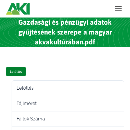
Gazdasági és pénzügyi adatok
gyűjtésének szerepe a magyar
akvakultúrában.pdf
Letöltés
Letöltés
16
Fájlméret
4.28 MB
Fájlok Száma
1