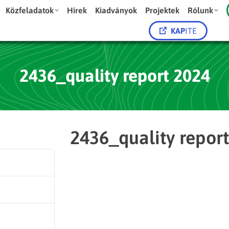
Közfeladatok
Hírek
Kiadványok
Projektek
Rólunk
KAP
ITE
2436_quality report 2024
2436_quality repor
1
218.43 KB
1