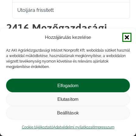
Utoljára frissített
2025.12.05.
2416 Mezőgazdasági
Hozzájárulás kezelése
biztosítások 2025
Az AKI Agrárközgazdasági Intézet Nonprofit Kft. weboldala sütiket használ
a weboldal működtetése, használatának megkönnyítése, a weboldalon
végzett tevékenység nyomon követése és releváns ajánlatok
Megosztás
megjelenítése érdekében.
Share
Share
Share
Share
Elfogadom
on
on
on
on
Elutasítom
Impresszum
|
Kapcsolat
|
Jogi nyilatkozat
|
Facebook
X
LinkedIn
WhatsApp
Közérdekű adatok
|
Adatvédelmi nyilatkozat
|
Beállítások
Akadálymentesítési nyilatkozat
|
Cookie
tájékoztató
Cookie tájékoztató
Adatvédelmi nyilatkozat
Impresszum