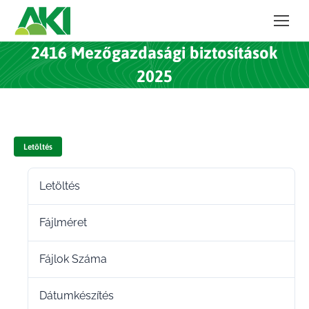
2416 Mezőgazdasági biztosítások
2025
Letöltés
Letöltés
42
Fájlméret
100.00 KB
Fájlok Száma
1
Dátumkészítés
2025.12.05.