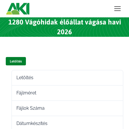
1280 Vágóhidak élőállat vágása havi
2026
Letöltés
Letöltés
131
Fájlméret
153.00 KB
Fájlok Száma
1
Dátumkészítés
2025.12.05.