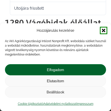
Utoljára frissített
2025.12.05.
1280 Vágóhidak élőállat
Hozzájárulás kezelése
vágása havi 2026
Az AKI Agrárközgazdasági Intézet Nonprofit Kft. weboldala sütiket használ
a weboldal működtetése, használatának megkönnyítése, a weboldalon
végzett tevékenység nyomon követése és releváns ajánlatok
Megosztás
megjelenítése érdekében.
Share
Share
Share
Share
Elfogadom
on
on
on
on
Elutasítom
Impresszum
|
Kapcsolat
|
Jogi nyilatkozat
|
Facebook
X
LinkedIn
WhatsApp
Közérdekű adatok
|
Adatvédelmi nyilatkozat
|
Beállítások
Akadálymentesítési nyilatkozat
|
Cookie
tájékoztató
Cookie tájékoztató
Adatvédelmi nyilatkozat
Impresszum