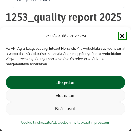
2026.06.26.
1253_quality report 2025
Hozzájárulás kezelése
Megosztás
Az AKI Agrárközgazdasági Intézet Nonprofit Kft. weboldala sütiket használ
a weboldal működtetése, használatának megkönnyítése, a weboldalon
Share
Share
Share
Share
végzett tevékenység nyomon követése és releváns ajánlatok
on
on
on
on
megjelenítése érdekében.
Facebook
X
LinkedIn
WhatsApp
Elfogadom
Elutasítom
Impresszum
|
Kapcsolat
|
Jogi nyilatkozat
|
Közérdekű adatok
|
Adatvédelmi nyilatkozat
|
Beállítások
Akadálymentesítési nyilatkozat
|
Cookie
tájékoztató
Cookie tájékoztató
Adatvédelmi nyilatkozat
Impresszum