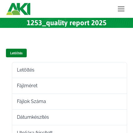
1253_quality report 2025
Letöltés
Letöltés
1
Fájlméret
217.63 KB
Fájlok Száma
1
Dátumkészítés
2026.06.26.
Utoljára frissített