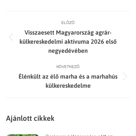
on
on
on
on
Facebook
X
LinkedIn
WhatsApp
Post
ELŐZŐ
Visszaesett Magyarország agrár-
navigation
Previous
külkereskedelmi aktívuma 2026 első
post:
negyedévében
KÖVETKEZŐ
Élénkült az élő marha és a marhahús
Next
külkereskedelme
post:
Ajánlott cikkek