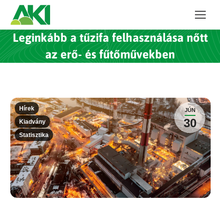
Leginkább a tűzifa felhasználása nőtt
az erő- és fűtőművekben
Hírek
JÚN
30
Kiadvány
Statisztika