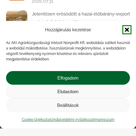
2026.07.31.
Jelentősen erősödött a hazai élőbárány-export
az év első öt hónapjában
Hozzájárulás kezelése
2026.07.28.
Az AKI Agrárközgazdasági Intézet Nonprofit Kft. weboldala sütiket használ
Közel ötödével bővült a baromfivágás
a weboldal működtetése, használatának megkönnyítése, a weboldalon
Magyarországon
végzett tevékenység nyomon követése és releváns ajánlatok
megjelenítése érdekében.
2026.07.28.
A végéhez közelít az őszi búza betakarítása
Elfogadom
2026.07.21.
Elutasítom
Beállítások
Impresszum
|
Kapcsolat
|
Jogi nyilatkozat
|
Közérdekű adatok
|
Adatvédelmi nyilatkozat
|
Cookie tájékoztató
Adatvédelmi nyilatkozat
Impresszum
Akadálymentesítési nyilatkozat
|
Cookie
tájékoztató