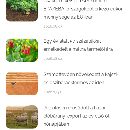
Csaknem kétszeresére nőtt az
EPA/EBA-országokból érkező cukor
mennyisége az EU-ban
2026.08.05.
Egy év alatt 57 százalékkal
emelkedett a málna termelői ára
2026.08.04.
Számottevően növekedett a kajszi-
és őszibaracktermés az idén
2026.07.31.
Jelentősen erősödött a hazai
élőbárány-export az év első öt
hónapjában