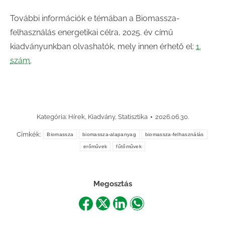
További információk e témában a Biomassza-
felhasználás energetikai célra, 2025. év című
kiadványunkban olvashatók, mely innen érhető el:
1.
szám
.
Kategória:
Hírek
,
Kiadvány
,
Statisztika
2026.06.30.
Címkék:
Biomassza
biomassza-alapanyag
biomassza-felhasználás
erőművek
fűtőművek
Megosztás
Share
Share
Share
Share