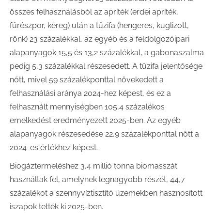
összes felhasználásból az apríték (erdei apríték,
fűrészpor, kéreg) után a tűzifa (hengeres, kuglizott,
rönk) 23 százalékkal, az egyéb és a feldolgozóipari
alapanyagok 15,5 és 13,2 százalékkal, a gabonaszalma
pedig 5,3 százalékkal részesedett. A tűzifa jelentősége
nőtt, mivel 59 százalékponttal növekedett a
felhasználási aránya 2024-hez képest, és ez a
felhasznált mennyiségben 105,4 százalékos
emelkedést eredményezett 2025-ben. Az egyéb
alapanyagok részesedése 22,9 százalékponttal nőtt a
2024-es értékhez képest.
Biogáztermeléshez 3,4 millió tonna biomasszát
használtak fel, amelynek legnagyobb részét, 44,7
százalékot a szennyvíztisztító üzemekben hasznosított
iszapok tették ki 2025-ben.