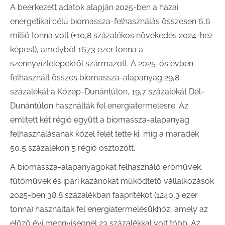
A beérkezett adatok alapján 2025-ben a hazai
energetikai célú biomassza-felhasználás összesen 6,6
millió tonna volt (+10,8 százalékos növekedés 2024-hez
képest), amelyből 1673 ezer tonna a
szennyvíztelepekről származott. A 2025-ös évben
felhasznált összes biomassza-alapanyag 29,8
százalékát a Közép-Dunántúlon, 19,7 százalékát Dél-
Dunántúlon használták fel energiatermelésre. Az
említett két régió együtt a biomassza-alapanyag
felhasználásának közel felét tette ki, míg a maradék
50,5 százalékon 5 régió osztozott.
A biomassza-alapanyagokat felhasználó erőművek,
fűtőművek és ipari kazánokat működtető vállalkozások
2025-ben 38,8 százalékban faaprítékot (1240,3 ezer
tonna) használtak fel energiatermelésükhöz, amely az
előző évi mennyiségnél 23 százalékkal volt több. Az