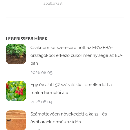
2026.07.28.
LEGFRISSEBB HÍREK
Csaknem kétszeresére nőtt az EPA/EBA-
országokból érkező cukor mennyisége az EU-
ban
2026.08.05.
Egy év alatt 57 százalékkal emelkedett a
málna termelői ára
2026.08.04.
Számottevően növekedett a kajszi- és
őszibaracktermés az idén