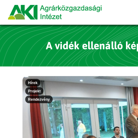
A vidék ellenálló k
Hírek
Projekt
Rendezvény