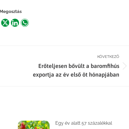
Megosztás
are
Share
Share
Share
n
on
on
on
acebook
X
LinkedIn
WhatsApp
KÖVETKEZŐ
Erőteljesen bővült a baromfihús
Next
exportja az év első öt hónapjában
post:
Egy év alatt 57 százalékkal