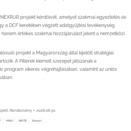
a NEXRUR projekt kérdőívét, amelyet szakmai egyeztetés és
 hogy a DCF keretében végzett adatgyűjtési tevékenység
 hanem értékes szakmai hozzájárulást jelent a nemzetközi
suló projekt a Magyarország által kijelölt stratégiai
tozik. A Pillérek kiemelt szerepet játszanak a
atív program sikeres végrehajtásában, valamint az uniós
sában.
ojekt
,
Rendezvény
2026.06.30.
F
HAKI
MATE
Nexrur