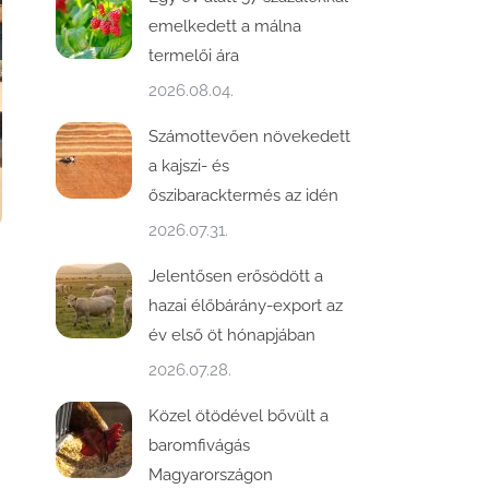
emelkedett a málna
termelői ára
2026.08.04.
Számottevően növekedett
a kajszi- és
őszibaracktermés az idén
2026.07.31.
Jelentősen erősödött a
hazai élőbárány-export az
év első öt hónapjában
2026.07.28.
Közel ötödével bővült a
baromfivágás
Magyarországon