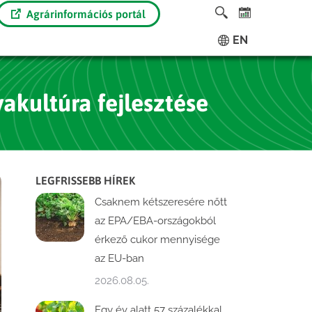
Agrárinformációs portál
EN
akultúra fejlesztése
LEGFRISSEBB HÍREK
Csaknem kétszeresére nőtt
az EPA/EBA-országokból
érkező cukor mennyisége
az EU-ban
2026.08.05.
Egy év alatt 57 százalékkal