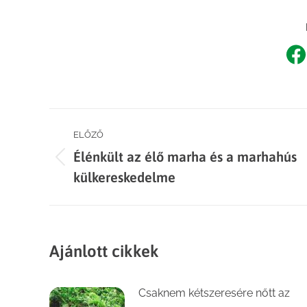
Sh
o
F
Post
ELŐZŐ
Élénkült az élő marha és a marhahús
navigation
Previous
külkereskedelme
post:
Ajánlott cikkek
Csaknem kétszeresére nőtt az