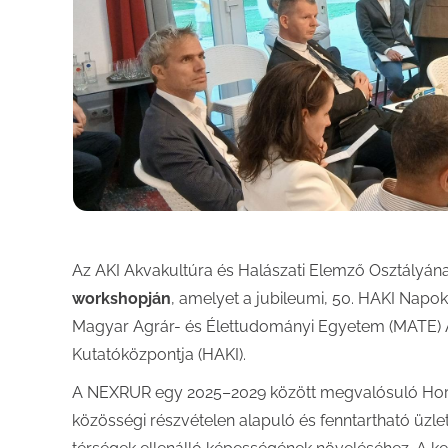
Az AKI Akvakultúra és Halászati Elemző Osztályána
workshopján
, amelyet a jubileumi, 50. HAKI Nap
Magyar Agrár- és Élettudományi Egyetem (MATE) Ak
Kutatóközpontja (HAKI).
A NEXRUR egy 2025–2029 között megvalósuló Horiz
közösségi részvételen alapuló és fenntartható üzle