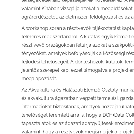
térségek ellenálló képességének növeléséhez. A k
valamint Kínában vizsgálja azokat a megoldásokat, 
agrárerdészetet, az élelmiszer-feldolgozást és az a
A workshop során a résztvevők tájékoztatást kaptak a
felmérés módszertanáról. A kutatás egyik kiemelt
részt vevő országokban feltárja azokat a szakpolitik
tényezőket, amelyek befolyásolják a közösségi rés
fejlődési lehetőségeit. A döntéshozók, kutatók, te
jelentős szerepet kap, ezzel támogatva a projekt e
megalapozását.
Az Akvakultúra és Halászati Elemző Osztály munkatá
és akvakultúra ágazatban végzett termelési, gazda
információkat biztosítanak, amelyek hozzájárulhat
lehetőséget teremtett arra is, hogy a DCF (Data Co
tapasztalatok és az ágazati adatgyűjtések eredm
valamint, hogy a résztvevők megismerjék a projekt 