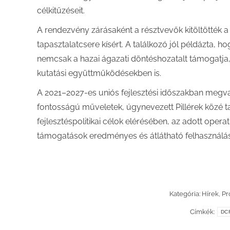
célkitűzéseit.
A rendezvény zárásaként a résztvevők kitöltötték 
tapasztalatcsere kísért. A találkozó jól példázta,
nemcsak a hazai ágazati döntéshozatalt támogatja,
kutatási együttműködésekben is.
A 2021–2027-es uniós fejlesztési időszakban megvaló
fontosságú műveletek, úgynevezett Pillérek közé tar
fejlesztéspolitikai célok elérésében, az adott oper
támogatások eredményes és átlátható felhasználá
Kategória:
Hírek
,
Pr
Címkék:
DC