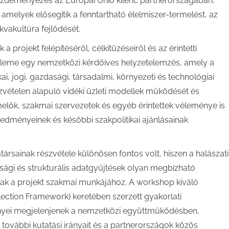
ezdeményezés az Európai Unió kilenc partnerországában,
amelyek elősegítik a fenntartható élelmiszer-termelést, az
kvakultúra fejlődését.
 projekt felépítéséről, célkitűzéseiről és az érintetti
 eleme egy nemzetközi kérdőíves helyzetelemzés, amely a
ai, jogi, gazdasági, társadalmi, környezeti és technológiai
zvételen alapuló vidéki üzleti modellek működését és
rmelők, szakmai szervezetek és egyéb érintettek véleménye is
redményeinek és későbbi szakpolitikai ajánlásainak
rsainak részvétele különösen fontos volt, hiszen a halászati
sági és strukturális adatgyűjtések olyan megbízható
nak a projekt szakmai munkájához. A workshop kiváló
llection Framework) keretében szerzett gyakorlati
ényei megjelenjenek a nemzetközi együttműködésben,
további kutatási irányait és a partnerországok közös