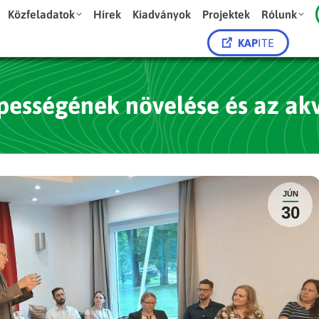
Közfeladatok
Hírek
Kiadványok
Projektek
Rólunk
KAP
ITE
épességének növelése és az akv
JÚN
30