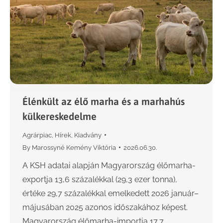
Élénkült az élő marha és a marhahús
külkereskedelme
Agrárpiac
,
Hírek
,
Kiadvány
By
Marossyné Kemény Viktória
2026.06.30.
A KSH adatai alapján Magyarország élőmarha-
exportja 13,6 százalékkal (29,3 ezer tonna),
értéke 29,7 százalékkal emelkedett 2026 január–
májusában 2025 azonos időszakához képest.
Magyarország élőmarha-importja 17,7