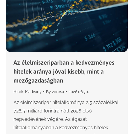
Az élelmiszeriparban a kedvezményes
hitelek aránya jóval kisebb, mint a
mezőgazdaságban
Hírek
,
Kiadvány
By
veresa
2026.06.30.
Az élelmiszeripar hitelállománya 2,5 százalékkal
728,5 milliárd forintra nőtt 2026 első
negyedévének végére. Az ágazat
hitelállományában a kedvezményes hitelek