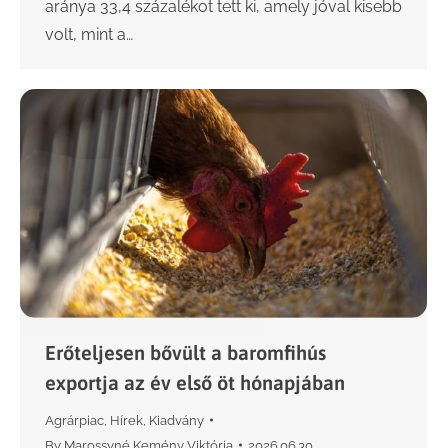
aránya 33,4 százalékot tett ki, amely jóval kisebb
volt, mint a…
Erőteljesen bővült a baromfihús
exportja az év első öt hónapjában
Agrárpiac
,
Hírek
,
Kiadvány
By
Marossyné Kemény Viktória
2026.06.30.