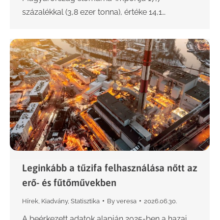
százalékkal (3,8 ezer tonna), értéke 14,1…
Leginkább a tűzifa felhasználása nőtt az
erő- és fűtőművekben
Hírek
,
Kiadvány
,
Statisztika
By
veresa
2026.06.30.
A beérkezett adatok alapján 2025-ben a hazai